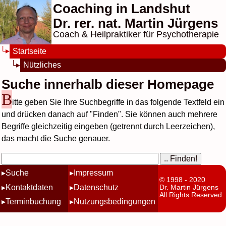
Coaching in Landshut
Dr. rer. nat. Martin Jürgens
Coach & Heilpraktiker für Psychotherapie
Startseite
Nützliches
Suche innerhalb dieser Homepage
B
itte geben Sie Ihre Suchbegriffe in das folgende Textfeld ein
und drücken danach auf "Finden". Sie können auch mehrere
Begriffe gleichzeitig eingeben (getrennt durch Leerzeichen),
das macht die Suche genauer.
Suche
Impressum
© 1998 - 2020
Kontaktdaten
Datenschutz
Dr. Martin Jürgens
All Rights Reserved.
Terminbuchung
Nutzungsbedingungen