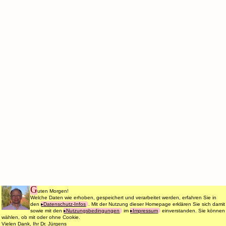
G
uten Morgen!
Welche Daten wie erhoben, gespeichert und verarbeitet werden, erfahren Sie in
den
Datenschutz-Infos
. Mit der Nutzung dieser Homepage erklären Sie sich damit
sowie mit den
Nutzungsbedingungen
im
Impressum
einverstanden. Sie können
wählen, ob mit oder ohne Cookie.
Vielen Dank, Ihr Dr. Jürgens