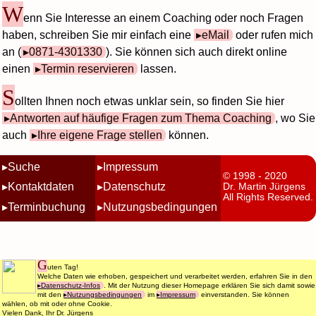
W
enn Sie Interesse an einem Coaching oder noch Fragen
haben, schreiben Sie mir einfach eine
eMail
oder rufen mich
an (
0871-4301330
). Sie können sich auch direkt online
einen
Termin reservieren
lassen.
S
ollten Ihnen noch etwas unklar sein, so finden Sie hier
Antworten auf häufige Fragen zum Thema Coaching
, wo Sie
auch
Ihre eigene Frage stellen
können.
Suche
Impressum
© 1998 - 2020
Kontaktdaten
Datenschutz
Dr. Martin Jürgens
All Rights Reserved.
Terminbuchung
Nutzungsbedingungen
G
uten Tag!
Welche Daten wie erhoben, gespeichert und verarbeitet werden, erfahren Sie in den
Datenschutz-Infos
. Mit der Nutzung dieser Homepage erklären Sie sich damit sowie
mit den
Nutzungsbedingungen
im
Impressum
einverstanden. Sie können
wählen, ob mit oder ohne Cookie.
Vielen Dank, Ihr Dr. Jürgens