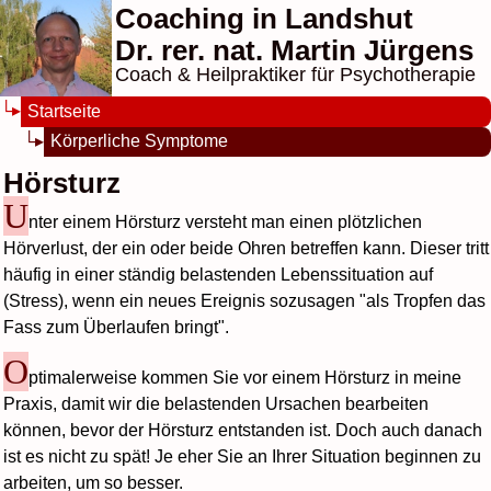
Coaching in Landshut
Dr. rer. nat. Martin Jürgens
Coach & Heilpraktiker für Psychotherapie
Startseite
Körperliche Symptome
Hörsturz
U
nter einem Hörsturz versteht man einen plötzlichen
Hörverlust, der ein oder beide Ohren betreffen kann. Dieser tritt
häufig in einer ständig belastenden Lebenssituation auf
(Stress), wenn ein neues Ereignis sozusagen "als Tropfen das
Fass zum Überlaufen bringt".
O
ptimalerweise kommen Sie vor einem Hörsturz in meine
Praxis, damit wir die belastenden Ursachen bearbeiten
können, bevor der Hörsturz entstanden ist. Doch auch danach
ist es nicht zu spät! Je eher Sie an Ihrer Situation beginnen zu
arbeiten, um so besser.