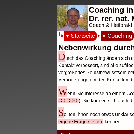
Coaching in
Dr. rer. nat
Coach & Heilprakti
Startseite
Coaching
Nebenwirkung durch
D
urch das Coaching ändert sich d
Kontakt verbessert, sind alle zufr
vergrößertes Selbstbewusstsein be
Veränderungen in den Kontakten de
W
enn Sie Interesse an einem Co
4301330
). Sie können sich auch di
S
ollten Ihnen noch etwas unklar se
eigene Frage stellen
können.