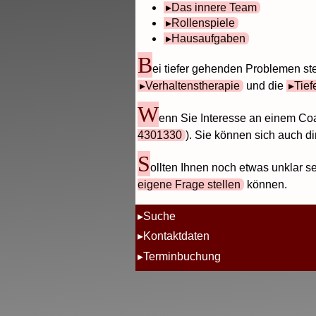
Das innere Team
Rollenspiele
Hausaufgaben
B
ei tiefer gehenden Problemen s
Verhaltenstherapie
und die
Tief
W
enn Sie Interesse an einem Co
4301330
). Sie können sich auch di
S
ollten Ihnen noch etwas unklar se
eigene Frage stellen
können.
Suche
Kontaktdaten
Terminbuchung