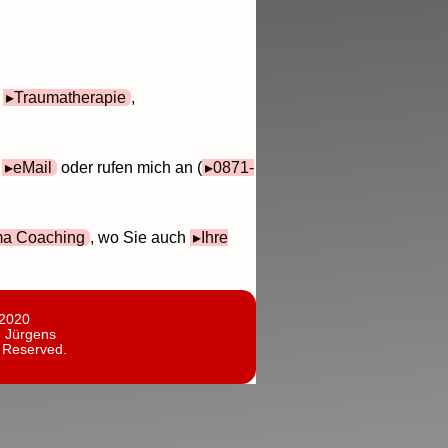
e
Traumatherapie
,
e
eMail
oder rufen mich an (
0871-
ma Coaching
, wo Sie auch
Ihre
 2020
n Jürgens
s Reserved.