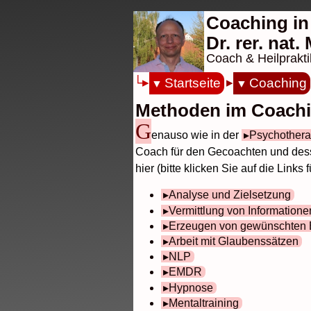
Coaching in
Dr. rer. nat
Coach & Heilprakti
Startseite
Coaching
Methoden im Coach
G
enauso wie in der
Psychothera
Coach für den Gecoachten und dess
hier (bitte klicken Sie auf die Links
Analyse und Zielsetzung
Vermittlung von Informatione
Erzeugen von gewünschten
Arbeit mit Glaubenssätzen
NLP
EMDR
Hypnose
Mentaltraining