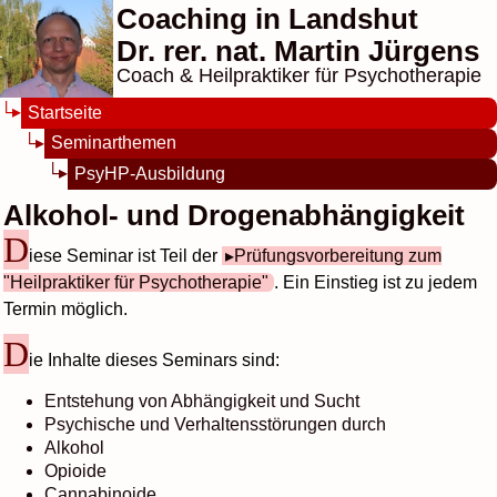
Coaching in Landshut
Dr. rer. nat. Martin Jürgens
Coach & Heilpraktiker für Psychotherapie
Startseite
Seminarthemen
PsyHP-Ausbildung
Alkohol- und Drogenabhängigkeit
D
iese Seminar ist Teil der
Prüfungsvorbereitung zum
"Heilpraktiker für Psychotherapie"
. Ein Einstieg ist zu jedem
Termin möglich.
D
ie Inhalte dieses Seminars sind:
Entstehung von Abhängigkeit und Sucht
Psychische und Verhaltensstörungen durch
Alkohol
Opioide
Cannabinoide