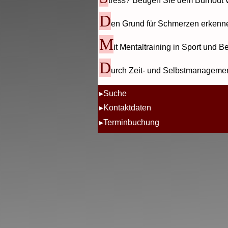
tress? Beugen Sie dem Burnout 
D
en Grund für Schmerzen erkenn
M
it Mentaltraining in Sport und B
D
urch Zeit- und Selbstmanagement
Suche
Kontaktdaten
Terminbuchung