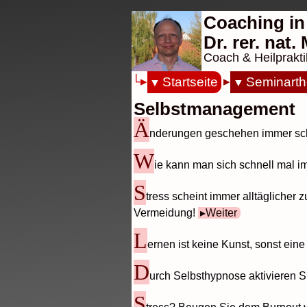
Coaching in
Dr. rer. nat
Coach & Heilprakti
Startseite
Seminart
Selbstmanagement
Ä
nderungen geschehen immer schn
W
ie kann man sich schnell mal i
S
tress scheint immer alltäglicher
Vermeidung!
Weiter
L
ernen ist keine Kunst, sonst ein
D
urch Selbsthypnose aktivieren S
S