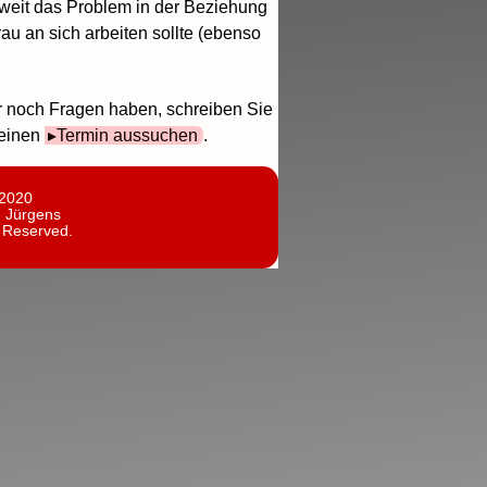
eweit das Problem in der Beziehung
rau an sich arbeiten sollte (ebenso
r noch Fragen haben, schreiben Sie
 einen
Termin aussuchen
.
 2020
n Jürgens
s Reserved.