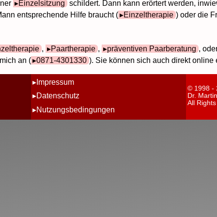
iner
Einzelsitzung
schildert. Dann kann erörtert werden, inwi
 Mann entsprechende Hilfe braucht (
Einzeltherapie
) oder die F
nzeltherapie
,
Paartherapie
,
präventiven Paarberatung
, ode
mich an (
0871-4301330
). Sie können sich auch direkt online
Impressum
© 1998 -
Datenschutz
Dr. Marti
All Right
Nutzungsbedingungen