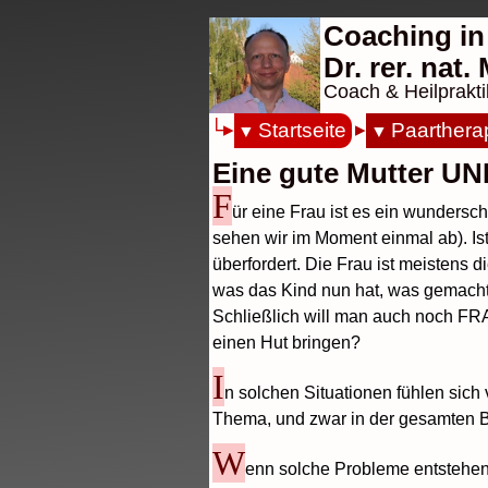
Coaching in
Dr. rer. nat
Coach & Heilprakti
Startseite
Paarthera
Eine gute Mutter UN
F
ür eine Frau ist es ein wunders
sehen wir im Moment einmal ab). Ist
überfordert. Die Frau ist meistens 
was das Kind nun hat, was gemacht w
Schließlich will man auch noch FRA
einen Hut bringen?
I
n solchen Situationen fühlen sich
Thema, und zwar in der gesamten Ban
W
enn solche Probleme entstehen