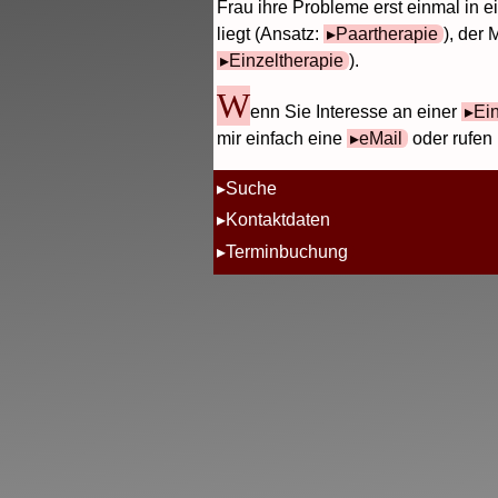
Frau ihre Probleme erst einmal in e
liegt (Ansatz:
Paartherapie
), der
Einzeltherapie
).
W
enn Sie Interesse an einer
Ei
mir einfach eine
eMail
oder rufen 
Suche
Kontaktdaten
Terminbuchung