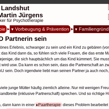
 Landshut
. Martin Jürgens
ker für Psychotherapie
pie
Vorbeugung & Prävention
Familiengründ
D Partnerin sein
chönes Erlebnis, schwanger zu sein und ein Kind zu gebären 
 das Kind dann da, so fühlen sich viele Frauen, die das erste M
diejenige, die sich hauptsächlich um das Kind kümmert. Sie mus
ird usw. Da kann es schon sein, dass die Partnerschaft an zwei
U sein. Doch irgendwie liebt man seinen Partner ja auch noch, 
 viele junge Mütter häufig ziemlich alleine. Nur mit wenigen F
dbreite (inklusive Partnerschaft) sprechen. Und so richtige Hil
, dann kann in einer
Paartherapie
dieses Problem bearbeitet w