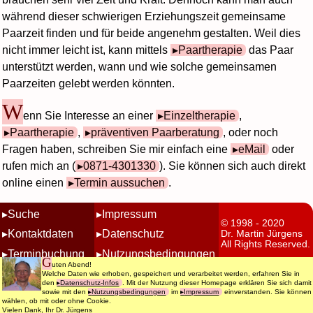
während dieser schwierigen Erziehungszeit gemeinsame
Paarzeit finden und für beide angenehm gestalten. Weil dies
nicht immer leicht ist, kann mittels
Paartherapie
das Paar
unterstützt werden, wann und wie solche gemeinsamen
Paarzeiten gelebt werden könnten.
W
enn Sie Interesse an einer
Einzeltherapie
,
Paartherapie
,
präventiven Paarberatung
, oder noch
Fragen haben, schreiben Sie mir einfach eine
eMail
oder
rufen mich an (
0871-4301330
). Sie können sich auch direkt
online einen
Termin aussuchen
.
Suche
Impressum
© 1998 - 2020
Kontaktdaten
Datenschutz
Dr. Martin Jürgens
All Rights Reserved.
Terminbuchung
Nutzungsbedingungen
G
uten Abend!
Welche Daten wie erhoben, gespeichert und verarbeitet werden, erfahren Sie in
den
Datenschutz-Infos
. Mit der Nutzung dieser Homepage erklären Sie sich damit
sowie mit den
Nutzungsbedingungen
im
Impressum
einverstanden. Sie können
wählen, ob mit oder ohne Cookie.
Vielen Dank, Ihr Dr. Jürgens