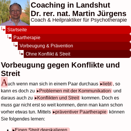
Coaching in Landshut
Dr. rer. nat. Martin Jürgens
Coach & Heilpraktiker für Psychotherapie
Startseite
Paartherapie
Vorbeugung & Prävention
Ohne Konflikt & Streit
Vorbeugung gegen Konflikte und
Streit
A
uch wenn man sich in einem Paar durchaus
liebt
, so
kann es doch zu
Problemen mit der Kommunikation
und
daraus auch zu
Konflikten und Streit
kommen. Doch es
muss gar nicht erst so weit kommen, denn man kann schon
vorher etwas tun. Mittels
präventiver Paartherapie
können
Sie folgendes lernen:
Einen Streit deeskalieren
,