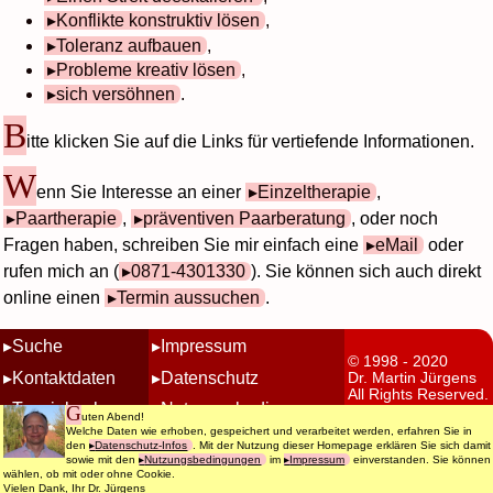
Konflikte konstruktiv lösen
,
Toleranz aufbauen
,
Probleme kreativ lösen
,
sich versöhnen
.
B
itte klicken Sie auf die Links für vertiefende Informationen.
W
enn Sie Interesse an einer
Einzeltherapie
,
Paartherapie
,
präventiven Paarberatung
, oder noch
Fragen haben, schreiben Sie mir einfach eine
eMail
oder
rufen mich an (
0871-4301330
). Sie können sich auch direkt
online einen
Termin aussuchen
.
Suche
Impressum
© 1998 - 2020
Kontaktdaten
Datenschutz
Dr. Martin Jürgens
All Rights Reserved.
Terminbuchung
Nutzungsbedingungen
G
uten Abend!
Welche Daten wie erhoben, gespeichert und verarbeitet werden, erfahren Sie in
den
Datenschutz-Infos
. Mit der Nutzung dieser Homepage erklären Sie sich damit
sowie mit den
Nutzungsbedingungen
im
Impressum
einverstanden. Sie können
wählen, ob mit oder ohne Cookie.
Vielen Dank, Ihr Dr. Jürgens