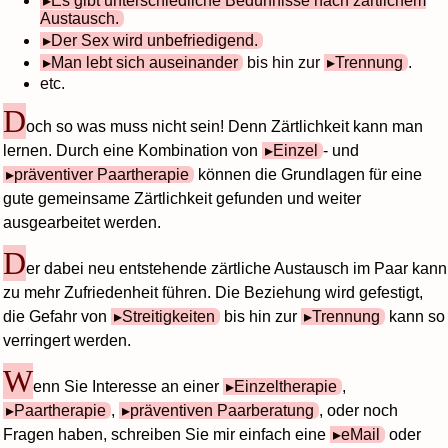
Es gibt unterschiedliche Bedürfnisse nach zärtlichem
Austausch.
Der Sex wird unbefriedigend.
Man lebt sich auseinander
bis hin zur
Trennung
.
etc.
D
och so was muss nicht sein! Denn Zärtlichkeit kann man
lernen. Durch eine Kombination von
Einzel
- und
präventiver Paartherapie
können die Grundlagen für eine
gute gemeinsame Zärtlichkeit gefunden und weiter
ausgearbeitet werden.
D
er dabei neu entstehende zärtliche Austausch im Paar kann
zu mehr Zufriedenheit führen. Die Beziehung wird gefestigt,
die Gefahr von
Streitigkeiten
bis hin zur
Trennung
kann so
verringert werden.
W
enn Sie Interesse an einer
Einzeltherapie
,
Paartherapie
,
präventiven Paarberatung
, oder noch
Fragen haben, schreiben Sie mir einfach eine
eMail
oder