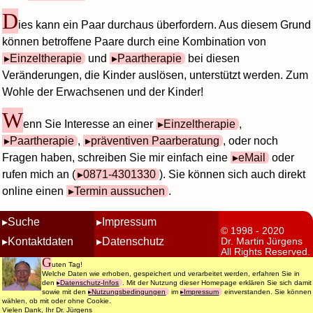
D
ies kann ein Paar durchaus überfordern. Aus diesem Grund
können betroffene Paare durch eine Kombination von
Einzeltherapie
und
Paartherapie
bei diesen
Veränderungen, die Kinder auslösen, unterstützt werden. Zum
Wohle der Erwachsenen und der Kinder!
W
enn Sie Interesse an einer
Einzeltherapie
,
Paartherapie
,
präventiven Paarberatung
, oder noch
Fragen haben, schreiben Sie mir einfach eine
eMail
oder
rufen mich an (
0871-4301330
). Sie können sich auch direkt
online einen
Termin aussuchen
.
Suche
Impressum
© 1998 - 2020
Kontaktdaten
Datenschutz
Dr. Martin Jürgens
All Rights Reserved.
G
Terminbuchung
Nutzungsbedingungen
uten Tag!
Welche Daten wie erhoben, gespeichert und verarbeitet werden, erfahren Sie in
den
Datenschutz-Infos
. Mit der Nutzung dieser Homepage erklären Sie sich damit
sowie mit den
Nutzungsbedingungen
im
Impressum
einverstanden. Sie können
wählen, ob mit oder ohne Cookie.
Vielen Dank, Ihr Dr. Jürgens