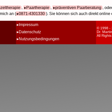
nzeltherapie
,
Paartherapie
,
präventiven Paarberatung
, ode
mich an (
0871-4301330
). Sie können sich auch direkt online
Impressum
© 1998 -
Datenschutz
Dr. Marti
All Right
Nutzungsbedingungen