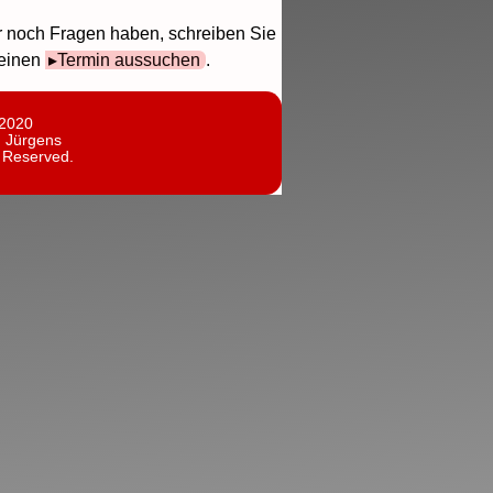
r noch Fragen haben, schreiben Sie
 einen
Termin aussuchen
.
 2020
n Jürgens
s Reserved.