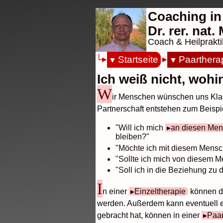
Coaching in
Dr. rer. nat
Coach & Heilprakti
Startseite
Paarthera
Ich weiß nicht, wohi
W
ir Menschen wünschen uns Klarh
Partnerschaft entstehen zum Beispi
"Will ich mich
an diesen Mens
bleiben?"
"Möchte ich mit diesem Mens
"Sollte ich mich von diesem 
"Soll ich in die Beziehung zu
I
n einer
Einzeltherapie
können di
werden. Außerdem kann eventuell ei
gebracht hat, können in einer
Paar