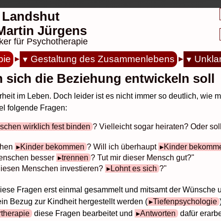
 Landshut
. Martin Jürgens
ker für Psychotherapie
pie
Gestaltung des Zusammenlebens
Unklar
n sich die Beziehung entwickeln soll
eit im Leben. Doch leider ist es nicht immer so deutlich, wie m
el folgende Fragen:
chen wirklich fest binden
? Vielleicht sogar heiraten? Oder sol
chen
Kinder bekommen
? Will ich überhaupt
Kinder bekomm
Menschen besser
trennen
? Tut mir dieser Mensch gut?"
 diesen Menschen investieren?
Lohnt es sich
?"
ese Fragen erst einmal gesammelt und mitsamt der Wünsche und
n Bezug zur Kindheit hergestellt werden (
Tiefenpsychologie
therapie
diese Fragen bearbeitet und
Antworten
dafür erarbe