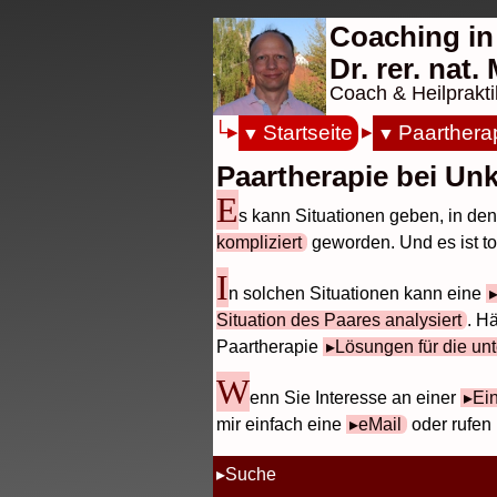
Coaching in
Dr. rer. nat
Coach & Heilprakti
Startseite
Paarthera
Paartherapie bei Unk
E
s kann Situationen geben, in de
kompliziert
geworden. Und es ist to
I
n solchen Situationen kann eine
Situation des Paares analysiert
. H
Paartherapie
Lösungen für die un
W
enn Sie Interesse an einer
Ei
mir einfach eine
eMail
oder rufen 
Suche