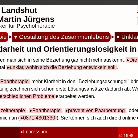
 Landshut
. Martin Jürgens
ker für Psychotherapie
pie
Gestaltung des Zusammenlebens
Unklar
larheit und Orientierungslosigkeit i
nen man sich in seine Beziehung gar nicht mehr auskennt.
Die
tal
unklar, wohin sich die Beziehung entwickeln soll
.
Paartherapie
mehr Klarheit in den "Beziehungsdschungel" bri
äufig zeichnen sich schon erste Lösungsansätze dadurch ab. We
terschiedlichen Probleme
erarbeitet werden.
nzeltherapie
,
Paartherapie
,
präventiven Paarberatung
, ode
mich an (
0871-4301330
). Sie können sich auch direkt online
Impressum
© 1998 -