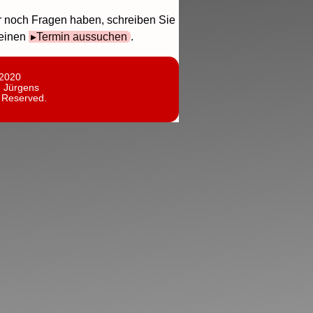
r noch Fragen haben, schreiben Sie
 einen
Termin aussuchen
.
 2020
n Jürgens
s Reserved.