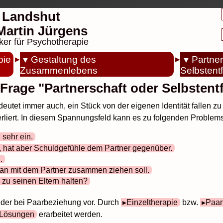
 Landshut
. Martin Jürgens
ker für Psychotherapie
pie
Gestaltung des
Partner
Zusammenlebens
Selbstent
 Frage "Partnerschaft oder Selbstent
eutet immer auch, ein Stück von der eigenen Identität fallen zu
 verliert. In diesem Spannungsfeld kann es zu folgenden Proble
 sehr ein.
en, hat aber Schuldgefühle dem Partner gegenüber.
.
 man mit dem Partner zusammen ziehen soll.
 zu seinen Eltern halten?
der bei Paarbeziehung vor. Durch
Einzeltherapie
bzw.
Paar
Lösungen
erarbeitet werden.