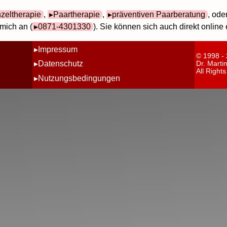
nzeltherapie
,
Paartherapie
,
präventiven Paarberatung
, ode
mich an (
0871-4301330
). Sie können sich auch direkt online
Impressum
© 1998 -
Datenschutz
Dr. Marti
All Right
Nutzungsbedingungen