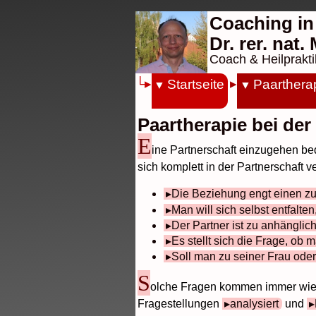
Coaching in
Dr. rer. nat
Coach & Heilprakti
Startseite
Paarthera
Paartherapie bei der
E
ine Partnerschaft einzugehen bed
sich komplett in der Partnerschaft
Die Beziehung engt einen zu
Man will sich selbst entfalt
Der Partner ist zu anhänglich
Es stellt sich die Frage, ob
Soll man zu seiner Frau oder
S
olche Fragen kommen immer wie
Fragestellungen
analysiert
und