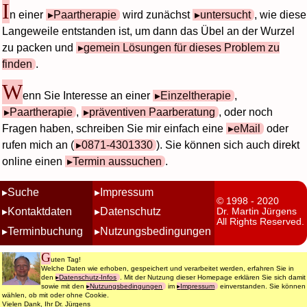
I
n einer
Paartherapie
wird zunächst
untersucht
, wie diese
Langeweile entstanden ist, um dann das Übel an der Wurzel
zu packen und
gemein Lösungen für dieses Problem zu
finden
.
W
enn Sie Interesse an einer
Einzeltherapie
,
Paartherapie
,
präventiven Paarberatung
, oder noch
Fragen haben, schreiben Sie mir einfach eine
eMail
oder
rufen mich an (
0871-4301330
). Sie können sich auch direkt
online einen
Termin aussuchen
.
Suche
Impressum
© 1998 - 2020
Kontaktdaten
Datenschutz
Dr. Martin Jürgens
All Rights Reserved.
Terminbuchung
Nutzungsbedingungen
G
uten Tag!
Welche Daten wie erhoben, gespeichert und verarbeitet werden, erfahren Sie in
den
Datenschutz-Infos
. Mit der Nutzung dieser Homepage erklären Sie sich damit
sowie mit den
Nutzungsbedingungen
im
Impressum
einverstanden. Sie können
wählen, ob mit oder ohne Cookie.
Vielen Dank, Ihr Dr. Jürgens