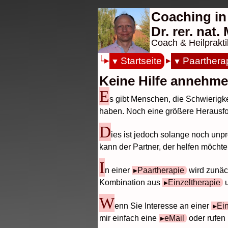
Coaching in
Dr. rer. nat
Coach & Heilprakti
Startseite
Paarthera
Keine Hilfe annehm
E
s gibt Menschen, die Schwierigk
haben. Noch eine größere Herausfor
D
ies ist jedoch solange noch unpr
kann der Partner, der helfen möchte
I
n einer
Paartherapie
wird zunä
Kombination aus
Einzeltherapie
W
enn Sie Interesse an einer
Ei
mir einfach eine
eMail
oder rufen 