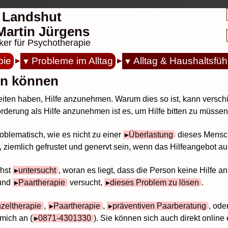
 Landshut
. Martin Jürgens
ker für Psychotherapie
pie
Probleme im Alltag
Alltag & Haushaltsfü
en können
eiten haben, Hilfe anzunehmen. Warum dies so ist, kann versc
derung als Hilfe anzunehmen ist es, um Hilfe bitten zu müssen
oblematisch, wie es nicht zu einer
Überlastung
dieses Mensche
, ziemlich gefrustet und genervt sein, wenn das Hilfeangebot a
chst
untersucht
, woran es liegt, dass die Person keine Hilfe 
und
Paartherapie
versucht,
dieses Problem zu lösen
.
nzeltherapie
,
Paartherapie
,
präventiven Paarberatung
, ode
mich an (
0871-4301330
). Sie können sich auch direkt online