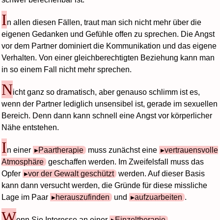
I
n allen diesen Fällen, traut man sich nicht mehr über die
eigenen Gedanken und Gefühle offen zu sprechen. Die Angst
vor dem Partner dominiert die Kommunikation und das eigene
Verhalten. Von einer gleichberechtigten Beziehung kann man
in so einem Fall nicht mehr sprechen.
N
icht ganz so dramatisch, aber genauso schlimm ist es,
wenn der Partner lediglich unsensibel ist, gerade im sexuellen
Bereich. Denn dann kann schnell eine Angst vor körperlicher
Nähe entstehen.
I
n einer
Paartherapie
muss zunächst eine
vertrauensvolle
Atmosphäre
geschaffen werden. Im Zweifelsfall muss das
Opfer
vor der Gewalt geschützt
werden. Auf dieser Basis
kann dann versucht werden, die Gründe für diese missliche
Lage im Paar
herauszufinden
und
aufzuarbeiten
.
W
enn Sie Interesse an einer
Einzeltherapie
,