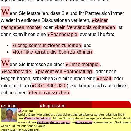
W
enn Sie feststellen, dass Sie und Ihr Partner sich immer
wieder in endlosen Diskussionen verlieren,
keiner
nachgeben möchte
oder
kein Verständnis vorhanden
ist,
dann kann Ihnen eine
Paartherapie
eventuell helfen:
richtig kommunizieren zu lernen
und
Konflikte konstruktiv lösen zu können
.
W
enn Sie Interesse an einer
Einzeltherapie
,
Paartherapie
,
präventiven Paarberatung
, oder noch
Fragen haben, schreiben Sie mir einfach eine
eMail
oder
rufen mich an (
0871-4301330
). Sie können sich auch direkt
online einen
Termin aussuchen
.
Suche
Impressum
G
© 1998 - 2020
uten Tag!
Kontaktdaten
Datenschutz
Dr. Martin Jürgens
Welche Daten wie erhoben, gespeichert und verarbeitet werden, erfahren Sie in
All Rights Reserved.
den
Datenschutz-Infos
. Mit der Nutzung dieser Homepage erklären Sie sich damit
Terminbuchung
Nutzungsbedingungen
sowie mit den
Nutzungsbedingungen
im
Impressum
einverstanden. Sie können
wählen, ob mit oder ohne Cookie.
Vielen Dank, Ihr Dr. Jürgens