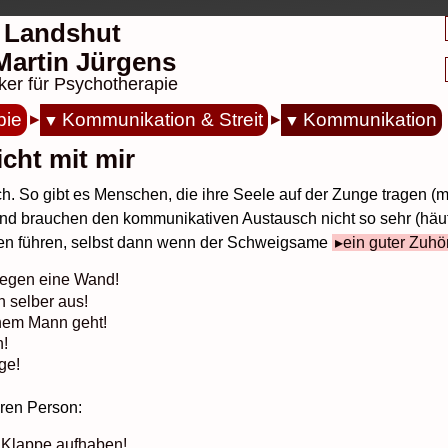
 Landshut
. Martin Jürgens
ker für Psychotherapie
pie
Kommunikation & Streit
Kommunikation
icht mit mir
ch. So gibt es Menschen, die ihre Seele auf der Zunge tragen 
und brauchen den kommunikativen Austausch nicht so sehr (häuf
men führen, selbst dann wenn der Schweigsame
ein guter Zuhö
gegen eine Wand!
h selber aus!
inem Mann geht!
n!
ge!
eren Person:
 Klappe aufhaben!