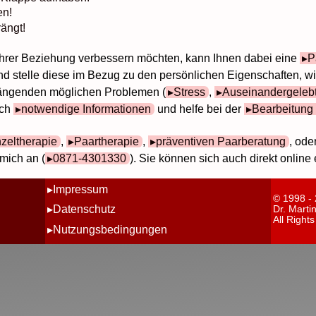
en!
rängt!
Ihrer Beziehung verbessern möchten, kann Ihnen dabei eine
P
d stelle diese im Bezug zu den persönlichen Eigenschaften, w
ngenden möglichen Problemen (
Stress
,
Auseinandergeleb
ich
notwendige Informationen
und helfe bei der
Bearbeitung 
nzeltherapie
,
Paartherapie
,
präventiven Paarberatung
, ode
mich an (
0871-4301330
). Sie können sich auch direkt online
Impressum
© 1998 -
Datenschutz
Dr. Marti
All Right
Nutzungsbedingungen