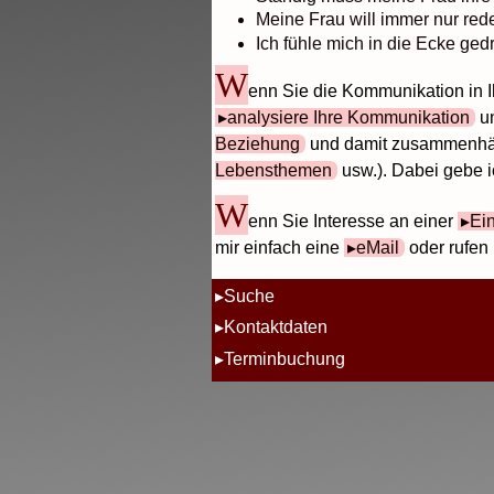
Meine Frau will immer nur red
Ich fühle mich in die Ecke ged
W
enn Sie die Kommunikation in 
analysiere Ihre Kommunikation
un
Beziehung
und damit zusammenhä
Lebensthemen
usw.). Dabei gebe 
W
enn Sie Interesse an einer
Ei
mir einfach eine
eMail
oder rufen 
Suche
Kontaktdaten
Terminbuchung