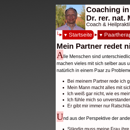
Coaching in
Dr. rer. nat
Coach & Heilprakti
Startseite
Paarthera
Mein Partner redet n
A
lle Menschen sind unterschiedli
machen vieles mit sich selber aus 
natürlich in einem Paar zu Proble
Bei meinem Partner rede ich 
Mein Mann macht alles mit sic
Ich weiß gar nicht, wie es me
Ich fühle mich so unverstande
Er gibt mir immer nur Ratschlä
U
nd aus der Perspektive der and
Ständig muss meine Frau ihre