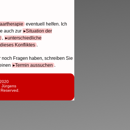
aartherapie
eventuell helfen. Ich
ie auch zur
Situation der
t
,
unterschiedliche
dieses Konfliktes
.
r noch Fragen haben, schreiben Sie
 einen
Termin aussuchen
.
 2020
n Jürgens
s Reserved.