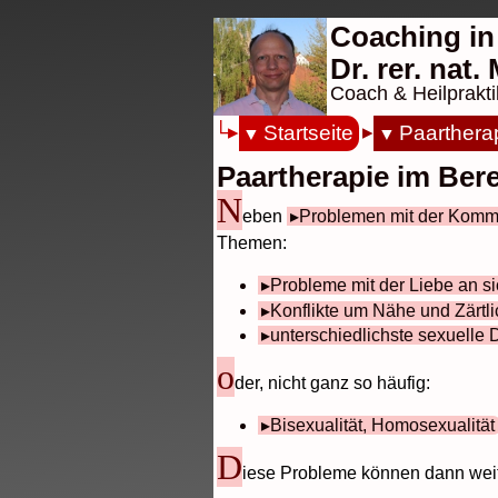
Coaching in
Dr. rer. nat
Coach & Heilprakti
Startseite
Paarthera
Paartherapie im Bere
N
eben
Problemen mit der Komm
Themen:
Probleme mit der Liebe an s
Konflikte um Nähe und Zärtli
unterschiedlichste sexuelle 
o
der, nicht ganz so häufig:
Bisexualität, Homosexualität
D
iese Probleme können dann weit