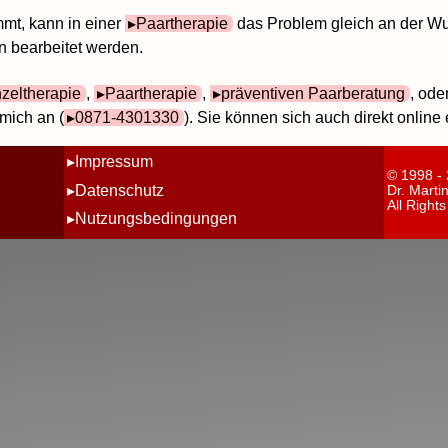
mmt, kann in einer
Paartherapie
das Problem gleich an der Wu
n bearbeitet werden.
nzeltherapie
,
Paartherapie
,
präventiven Paarberatung
, ode
mich an (
0871-4301330
). Sie können sich auch direkt online
Impressum
© 1998 -
Datenschutz
Dr. Marti
All Right
Nutzungsbedingungen