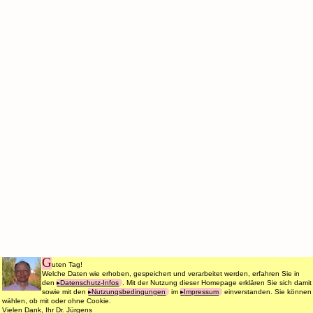
G
uten Tag!
Welche Daten wie erhoben, gespeichert und verarbeitet werden, erfahren Sie in
den
Datenschutz-Infos
. Mit der Nutzung dieser Homepage erklären Sie sich damit
sowie mit den
Nutzungsbedingungen
im
Impressum
einverstanden. Sie können
wählen, ob mit oder ohne Cookie.
Vielen Dank, Ihr Dr. Jürgens