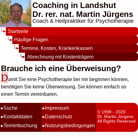
Coaching in Landshut
Dr. rer. nat. Martin Jürgens
Coach & Heilpraktiker für Psychotherapie
Startseite
Häufige Fragen
Termine, Kosten, Krankenkassen
Abrechnung mit Kostenträgern
Brauche ich eine Überweisung?
D
amit Sie eine Psychotherapie bei mir beginnen können,
benötigen Sie keine Überweisung. Sie können einfach so
einen Termin vereinbaren.
Suche
Impressum
© 1998 - 2020
Kontaktdaten
Datenschutz
Dr. Martin Jürgens
All Rights Reserved.
Terminbuchung
Nutzungsbedingungen