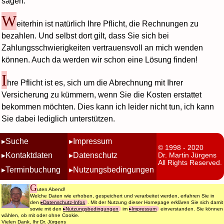
sagen.
W
eiterhin ist natürlich Ihre Pflicht, die Rechnungen zu
bezahlen. Und selbst dort gilt, dass Sie sich bei
Zahlungsschwierigkeiten vertrauensvoll an mich wenden
können. Auch da werden wir schon eine Lösung finden!
I
hre Pflicht ist es, sich um die Abrechnung mit Ihrer
Versicherung zu kümmern, wenn Sie die Kosten erstattet
bekommen möchten. Dies kann ich leider nicht tun, ich kann
Sie dabei lediglich unterstützen.
Suche
Impressum
© 1998 - 2020
Kontaktdaten
Datenschutz
Dr. Martin Jürgens
All Rights Reserved.
Terminbuchung
Nutzungsbedingungen
G
uten Abend!
Welche Daten wie erhoben, gespeichert und verarbeitet werden, erfahren Sie in
den
Datenschutz-Infos
. Mit der Nutzung dieser Homepage erklären Sie sich damit
sowie mit den
Nutzungsbedingungen
im
Impressum
einverstanden. Sie können
wählen, ob mit oder ohne Cookie.
Vielen Dank, Ihr Dr. Jürgens