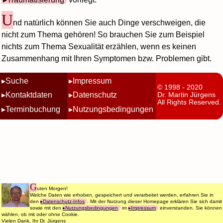
U
nd natürlich können Sie auch Dinge verschweigen, die
nicht zum Thema gehören! So brauchen Sie zum Beispiel
nichts zum Thema Sexualität erzählen, wenn es keinen
Zusammenhang mit Ihren Symptomen bzw. Problemen gibt.
Suche
Impressum
© 1998 - 2020
Kontaktdaten
Datenschutz
Dr. Martin Jürgens
All Rights Reserved.
Terminbuchung
Nutzungsbedingungen
G
uten Morgen!
Welche Daten wie erhoben, gespeichert und verarbeitet werden, erfahren Sie in
den
Datenschutz-Infos
. Mit der Nutzung dieser Homepage erklären Sie sich damit
sowie mit den
Nutzungsbedingungen
im
Impressum
einverstanden. Sie können
wählen, ob mit oder ohne Cookie.
Vielen Dank, Ihr Dr. Jürgens