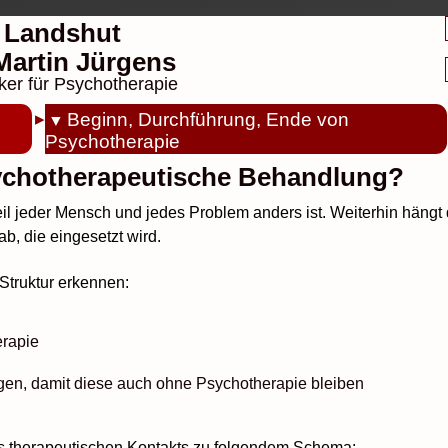
 Landshut
. Martin Jürgens
ker für Psychotherapie
Beginn, Durchführung, Ende von
Psychotherapie
sychotherapeutische Behandlung?
il jeder Mensch und jedes Problem anders ist. Weiterhin hängt 
ab, die eingesetzt wird.
Struktur erkennen:
erapie
gen, damit diese auch ohne Psychotherapie bleiben
es therapeutischen Kontakts zu folgendem Schema: