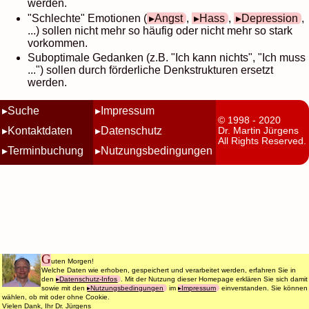
werden.
"Schlechte" Emotionen (
Angst
,
Hass
,
Depression
,
...) sollen nicht mehr so häufig oder nicht mehr so stark
vorkommen.
Suboptimale Gedanken (z.B. "Ich kann nichts", "Ich muss
...") sollen durch förderliche Denkstrukturen ersetzt
werden.
Suche
Impressum
© 1998 - 2020
Kontaktdaten
Datenschutz
Dr. Martin Jürgens
All Rights Reserved.
Terminbuchung
Nutzungsbedingungen
G
uten Morgen!
Welche Daten wie erhoben, gespeichert und verarbeitet werden, erfahren Sie in
den
Datenschutz-Infos
. Mit der Nutzung dieser Homepage erklären Sie sich damit
sowie mit den
Nutzungsbedingungen
im
Impressum
einverstanden. Sie können
wählen, ob mit oder ohne Cookie.
Vielen Dank, Ihr Dr. Jürgens