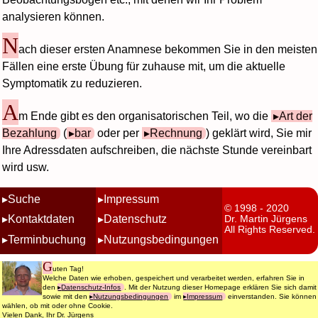
analysieren können.
N
ach dieser ersten Anamnese bekommen Sie in den meisten
Fällen eine erste Übung für zuhause mit, um die aktuelle
Symptomatik zu reduzieren.
A
m Ende gibt es den organisatorischen Teil, wo die
Art der
Bezahlung
(
bar
oder per
Rechnung
) geklärt wird, Sie mir
Ihre Adressdaten aufschreiben, die nächste Stunde vereinbart
wird usw.
Suche
Impressum
© 1998 - 2020
Kontaktdaten
Datenschutz
Dr. Martin Jürgens
All Rights Reserved.
Terminbuchung
Nutzungsbedingungen
G
uten Tag!
Welche Daten wie erhoben, gespeichert und verarbeitet werden, erfahren Sie in
den
Datenschutz-Infos
. Mit der Nutzung dieser Homepage erklären Sie sich damit
sowie mit den
Nutzungsbedingungen
im
Impressum
einverstanden. Sie können
wählen, ob mit oder ohne Cookie.
Vielen Dank, Ihr Dr. Jürgens