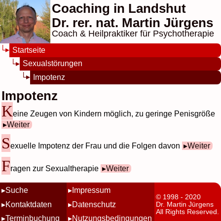
Coaching in Landshut
Dr. rer. nat. Martin Jürgens
Coach & Heilpraktiker für Psychotherapie
Startseite
Sexualstörungen
Impotenz
Impotenz
K
eine Zeugen von Kindern möglich, zu geringe Penisgröße
Weiter
S
exuelle Impotenz der Frau und die Folgen davon
Weiter
F
ragen zur Sexualtherapie
Weiter
Suche
Impressum
© 1998 - 2020
Kontaktdaten
Datenschutz
Dr. Martin Jürgens
All Rights Reserved.
Terminbuchung
Nutzungsbedingungen