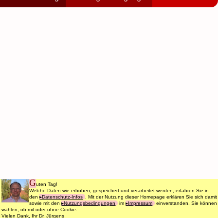
G
uten Tag!
Welche Daten wie erhoben, gespeichert und verarbeitet werden, erfahren Sie in
den
Datenschutz-Infos
. Mit der Nutzung dieser Homepage erklären Sie sich damit
sowie mit den
Nutzungsbedingungen
im
Impressum
einverstanden. Sie können
wählen, ob mit oder ohne Cookie.
Vielen Dank, Ihr Dr. Jürgens