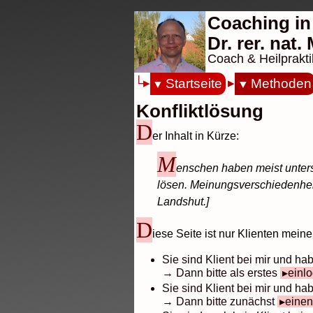
Coaching in
Dr. rer. nat
Coach & Heilprakti
Startseite
Methoden
Konfliktlösung
D
er Inhalt in Kürze:
M
enschen haben meist unters
lösen. Meinungsverschiedenheit
Landshut.]
D
iese Seite ist nur Klienten mein
Sie sind Klient bei mir und h
→ Dann bitte als erstes
einl
Sie sind Klient bei mir und 
→ Dann bitte zunächst
einen