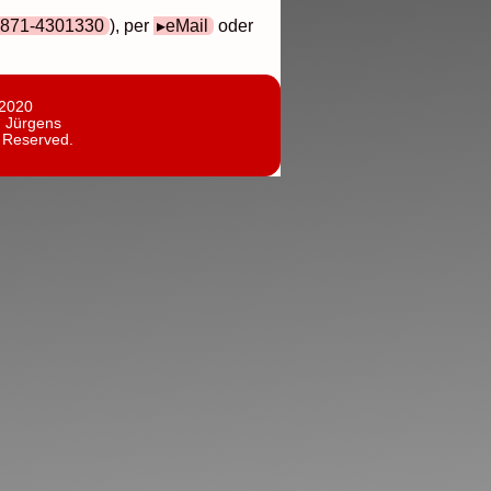
871-4301330
), per
eMail
oder
 2020
n Jürgens
s Reserved.