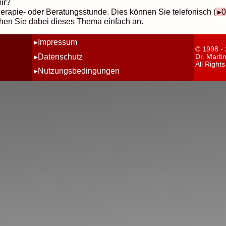
mir?
rapie- oder Beratungsstunde. Dies können Sie telefonisch (
0
en Sie dabei dieses Thema einfach an.
Impressum
© 1998 -
Datenschutz
Dr. Marti
All Right
Nutzungsbedingungen