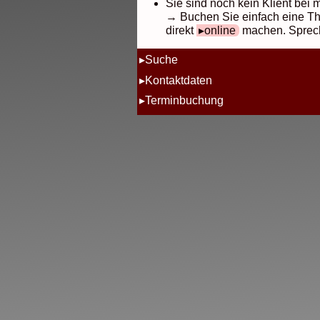
Sie sind noch kein Klient bei 
→ Buchen Sie einfach eine The
direkt
online
machen. Sprech
Suche
Kontaktdaten
Terminbuchung