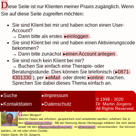
D
iese Seite ist nur Klienten meiner Praxis zugänglich. Wenn
Sie auf diese Seite zugreifen möchten:
Sie sind Klient bei mir und haben schon einen User-
Account?
→ Dann bitte als erstes
einloggen
.
Sie sind Klient bei mir und haben einen Aktivierungscode
bekommen?
→ Dann bitte zunächst
einen Account anlegen
.
Sie sind noch kein Klient bei mir?
→ Buchen Sie einfach eine Therapie- oder
Beratungsstunde. Dies können Sie telefonisch (
0871-
4301330
), per
eMail
oder direkt
online
machen.
Sprechen Sie dabei dieses Thema einfach an.
Suche
Impressum
© 1998 - 2020
Kontaktdaten
Datenschutz
Dr. Martin Jürgens
All Rights Reserved.
Terminbuchung
Nutzungsbedingungen
G
uten Morgen!
Welche Daten wie erhoben, gespeichert und verarbeitet werden, erfahren Sie in
den
Datenschutz-Infos
. Mit der Nutzung dieser Homepage erklären Sie sich damit
sowie mit den
Nutzungsbedingungen
im
Impressum
einverstanden. Sie können
wählen, ob mit oder ohne Cookie.
Vielen Dank, Ihr Dr. Jürgens