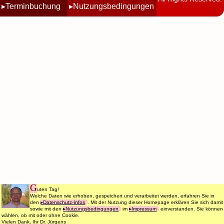
Terminbuchung
Nutzungsbedingungen
G
uten Tag!
Welche Daten wie erhoben, gespeichert und verarbeitet werden, erfahren Sie in
den
Datenschutz-Infos
. Mit der Nutzung dieser Homepage erklären Sie sich damit
sowie mit den
Nutzungsbedingungen
im
Impressum
einverstanden. Sie können
wählen, ob mit oder ohne Cookie.
Vielen Dank, Ihr Dr. Jürgens