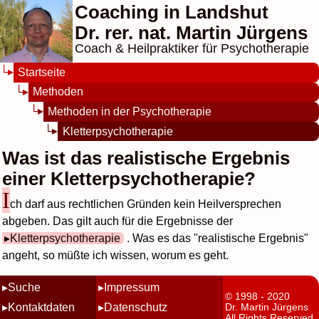
Coaching in Landshut
Dr. rer. nat. Martin Jürgens
Coach & Heilpraktiker für Psychotherapie
Startseite
Methoden
Methoden in der Psychotherapie
Kletterpsychotherapie
Was ist das realistische Ergebnis
einer Kletterpsychotherapie?
I
ch darf aus rechtlichen Gründen kein Heilversprechen
abgeben. Das gilt auch für die Ergebnisse der
Kletterpsychotherapie
. Was es das "realistische Ergebnis"
angeht, so müßte ich wissen, worum es geht.
Suche
Impressum
© 1998 - 2020
Kontaktdaten
Datenschutz
Dr. Martin Jürgens
All Rights Reserved.