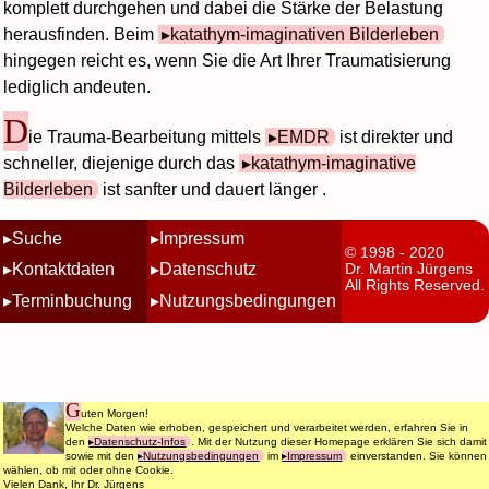
komplett durchgehen und dabei die Stärke der Belastung
herausfinden. Beim
katathym-imaginativen Bilderleben
hingegen reicht es, wenn Sie die Art Ihrer Traumatisierung
lediglich andeuten.
D
ie Trauma-Bearbeitung mittels
EMDR
ist direkter und
schneller, diejenige durch das
katathym-imaginative
Bilderleben
ist sanfter und dauert länger .
Suche
Impressum
© 1998 - 2020
Kontaktdaten
Datenschutz
Dr. Martin Jürgens
All Rights Reserved.
Terminbuchung
Nutzungsbedingungen
G
uten Morgen!
Welche Daten wie erhoben, gespeichert und verarbeitet werden, erfahren Sie in
den
Datenschutz-Infos
. Mit der Nutzung dieser Homepage erklären Sie sich damit
sowie mit den
Nutzungsbedingungen
im
Impressum
einverstanden. Sie können
wählen, ob mit oder ohne Cookie.
Vielen Dank, Ihr Dr. Jürgens