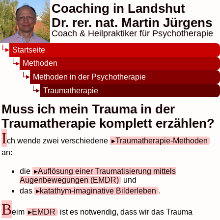
Coaching in Landshut
Dr. rer. nat. Martin Jürgens
Coach & Heilpraktiker für Psychotherapie
Startseite
Methoden
Methoden in der Psychotherapie
Traumatherapie
Muss ich mein Trauma in der
Traumatherapie komplett erzählen?
I
ch wende zwei verschiedene
Traumatherapie-Methoden
an:
die
Auflösung einer Traumatisierung mittels
Augenbewegungen (EMDR)
und
das
katathym-imaginative Bilderleben
.
B
eim
EMDR
ist es notwendig, dass wir das Trauma