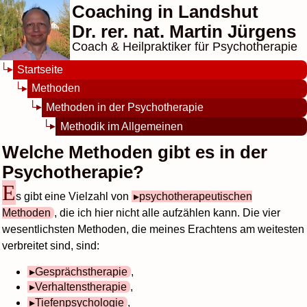
Coaching in Landshut
Dr. rer. nat. Martin Jürgens
Coach & Heilpraktiker für Psychotherapie
Startseite
Methoden
Methoden in der Psychotherapie
Methodik im Allgemeinen
Welche Methoden gibt es in der
Psychotherapie?
E
s gibt eine Vielzahl von
psychotherapeutischen
Methoden
, die ich hier nicht alle aufzählen kann. Die vier
wesentlichsten Methoden, die meines Erachtens am weitesten
verbreitet sind, sind:
Gesprächstherapie
,
Verhaltenstherapie
,
Tiefenpsychologie
,