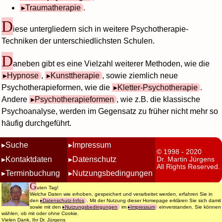
Traumatherapie
.
D
iese untergliedern sich in weitere Psychotherapie-
Techniken der unterschiedlichsten Schulen.
D
aneben gibt es eine Vielzahl weiterer Methoden, wie die
Hypnose
,
Kunsttherapie
, sowie ziemlich neue
Psychotherapieformen, wie die
Kletter-Psychotherapie
.
Andere
Psychotherapieformen
, wie z.B. die klassische
Psychoanalyse, werden im Gegensatz zu früher nicht mehr so
häufig durchgeführt.
Suche
Impressum
© 1998 - 2020
Kontaktdaten
Datenschutz
Dr. Martin Jürgens
All Rights Reserved.
Terminbuchung
Nutzungsbedingungen
G
uten Tag!
Welche Daten wie erhoben, gespeichert und verarbeitet werden, erfahren Sie in
den
Datenschutz-Infos
. Mit der Nutzung dieser Homepage erklären Sie sich damit
sowie mit den
Nutzungsbedingungen
im
Impressum
einverstanden. Sie können
wählen, ob mit oder ohne Cookie.
Vielen Dank, Ihr Dr. Jürgens